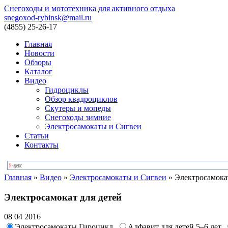
Снегоходы и мототехника для активного отдыха
snegoxod-rybinsk@mail.ru
(4855)
25-26-17
Главная
Новости
Обзоры
Каталог
Видео
Гидроциклы
Обзор квадроциклов
Скутеры и мопеды
Снегоходы зимние
Электросамокаты и Сигвеи
Статьи
Контакты
Главная
»
Видео
»
Электросамокаты и Сигвеи
»
Электросамокат
Электросамокат для детей
08 04 2016
Электросамокаты Гироцикл.
Алфавит для детей 5–6 лет.