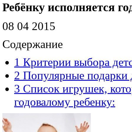
Ребёнку исполняется го
08 04 2015
Содержание
1
Критерии выбора детс
2
Популярные подарки д
3
Список игрушек, кото
годовалому ребенку: