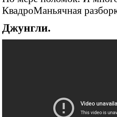
КвадроМаньячная разборк
Джунгли.