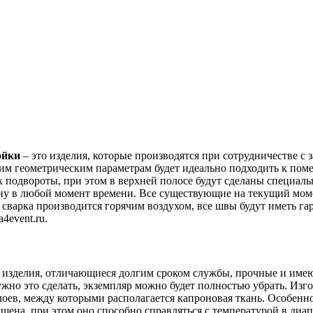
ойки
– это изделия, которые производятся при сотрудничестве с
оим геометрическим параметрам будет идеально подходить к по
 подвороты, при этом в верхней полосе будут сделаны специаль
длину в любой момент времени. Все существующие на текущий мо
– сварка производится горячим воздухом, все швы будут иметь га
a4event.ru.
 – изделия, отличающиеся долгим сроком службы, прочные и име
 нужно это сделать, экземпляр можно будет полностью убрать. И
ев, между которыми располагается капроновая ткань. Особенно
шена, при этом оно способно справляться с температурой в диап