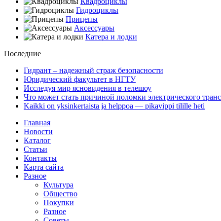
Квадроциклы
Гидроциклы
Прицепы
Аксессуары
Катера и лодки
Последние
Гидрант – надежный страж безопасности
Юридический факультет в НГТУ
Исследуя мир ясновидения в телешоу
Что может стать причиной поломки электрического транс
Kaikki on yksinkertaista ja helppoa — pikavippi tilille heti
Главная
Новости
Каталог
Статьи
Контакты
Карта сайта
Разное
Культура
Общество
Покупки
Разное
Советы