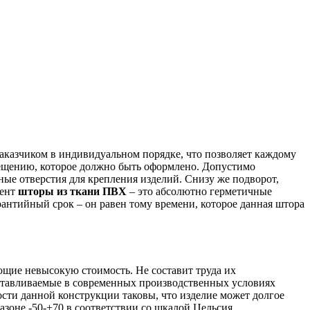
 заказчиком в индивидуальном порядке, что позволяет каждому
мещению, которое должно быть оформлено. Допустимо
ные отверстия для крепления изделий. Снизу же подворот,
мент
шторы из ткани ПВХ
– это абсолютно герметичные
рантийный срок – он равен тому времени, которое данная штора
ющие невысокую стоимость. Не составит труда их
зготавливаемые в современных производственных условиях
сти данной конструкции таковы, что изделие может долгое
азоне -50-+70 в соответствии со шкалой Цельсия.