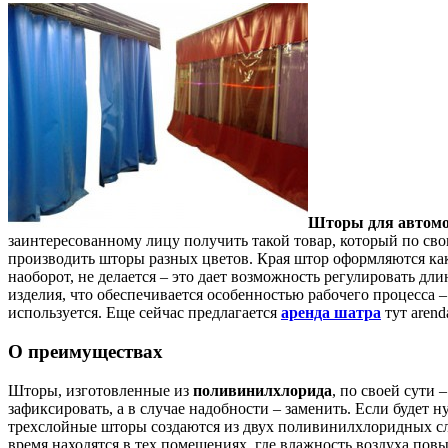
Шторы для автом
заинтересованному лицу получить такой товар, который по св
производить шторы разных цветов. Края штор оформляются как
наоборот, не делается – это дает возможность регулировать 
изделия, что обеспечивается особенностью рабочего процесса 
используется. Еще сейчас предлагается
аренда шатра
тут arend
О преимуществах
Шторы, изготовленные из
поливинилхлорида
, по своей сути
зафиксировать, а в случае надобности – заменить. Если будет
трехслойные шторы создаются из двух поливинилхлоридных сло
время находятся в тех помещениях, где влажность воздуха повы