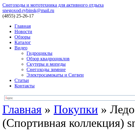
Снегоходы и мототехника для активного отдыха
snegoxod-rybinsk@mail.ru
(4855)
25-26-17
Главная
Новости
Обзоры
Каталог
Видео
Гидроциклы
Обзор квадроциклов
Скутеры и мопеды
Снегоходы зимние
Электросамокаты и Сигвеи
Статьи
Контакты
Главная
»
Покупки
»
Ледо
(Спортивная коллекция) s