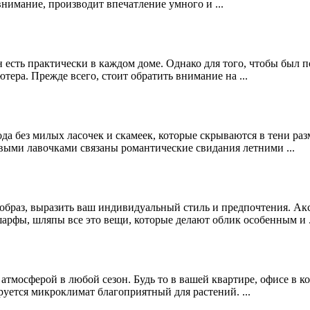
внимание, производит впечатление умного и ...
есть практически в каждом доме. Однако для того, чтобы был по
ера. Прежде всего, стоит обратить внимание на ...
а без милых ласочек и скамеек, которые скрываются в тени раз
овыми лавочками связаны романтические свидания летними ...
браз, выразить ваш индивидуальный стиль и предпочтения. Аксе
арфы, шляпы все это вещи, которые делают облик особенным и .
 атмосферой в любой сезон. Будь то в вашей квартире, офисе в 
руется микроклимат благоприятный для растений. ...