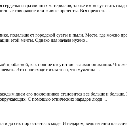
 сердечко из различных материалов, также им могут стать сладо
ичные говорящие или живые презенты. Вся прелесть ...
ике, подальше от городской суеты и пыли. Месте, где можно про
ации этой мечты. Однако для начала нужно ...
акой проблемой, как полное отсутствие взаимопонимания. Что же
левать. Это происходит из-за того, что мужчина ...
каждым днем его поклонников становится все больше и больше. Э
ды окружающих. С помощью этнических нарядов люди ...
л и до сих пор остается в моде. И недаром, ведь именно классич