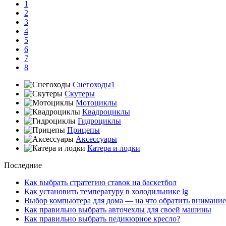
1
2
3
4
5
6
7
8
Снегоходы1
Скутеры
Мотоциклы
Квадроциклы
Гидроциклы
Прицепы
Аксессуары
Катера и лодки
Последние
Как выбрать стратегию ставок на баскетбол
Как установить температуру в холодильнике lg
Выбор компьютера для дома — на что обратить внимание
Как правильно выбрать авточехлы для своей машины
Как правильно выбрать педикюрное кресло?