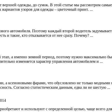
т верхней одежды, до сумок. В этой статье мы рассмотрим самые 
 вариантов узоров для одежды – цветочный принт. ...
ового автомобиля. Поэтому каждый второй водитель задумываетс
 и такие, кто отказывается от нее сразу. Почему? ...
этап, а именно зимний период, поэтому нужно максимально быст
зительно изменяется характер управления автомобилем и ...
, а ксеноновыми фарами, что обусловлено не только модными в
ность. Согласно статистическим данным, едва ли не шестую ...
2014
иобретают и используют с определенной целью, чаще всего для б