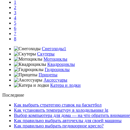
1
2
3
4
5
6
7
8
Снегоходы1
Скутеры
Мотоциклы
Квадроциклы
Гидроциклы
Прицепы
Аксессуары
Катера и лодки
Последние
Как выбрать стратегию ставок на баскетбол
Как установить температуру в холодильнике lg
Выбор компьютера для дома — на что обратить внимание
Как правильно выбрать авточехлы для своей машины
Как правильно выбрать педикюрное кресло?