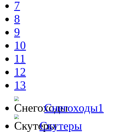
7
8
9
10
11
12
13
Снегоходы1
Скутеры