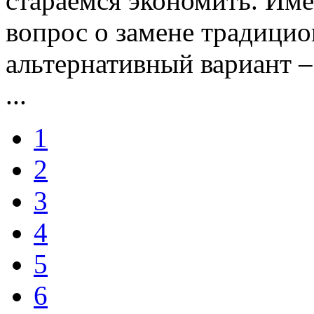
стараемся экономить. Име
вопрос о замене традицио
альтернативный вариант – 
...
1
2
3
4
5
6