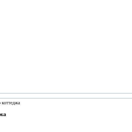
о коттеджа
джа