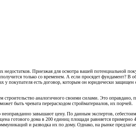
ых недостатков. Приезжая для осмотра вашей потенциальной по
и получится только со временем. А если просядет фундамент? В
ах у покупателя есть договор, которым он юридически защищен о
ем строительство аналогичного своими силами. Это оправдано, п
ожет быть чревата перерасходом стройматериалов, их порчей.
о неоправданно завышают цену. По данным экспертов, себестоим
ь цена готового дома в 200 единиц площади равняется примерно 
ммуникаций и разводка их по дому. Однако, на рынке предлагае