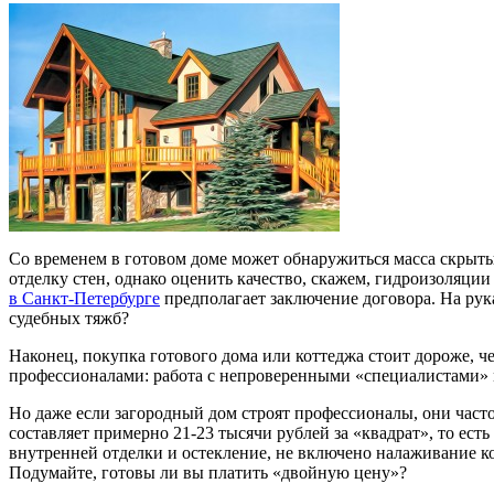
Со временем в готовом доме может обнаружиться масса скрыт
отделку стен, однако оценить качество, скажем, гидроизоляци
в Санкт-Петербурге
предполагает заключение договора. На рук
судебных тяжб?
Наконец, покупка готового дома или коттеджа стоит дороже, ч
профессионалами: работа с непроверенными «специалистами» м
Но даже если загородный дом строят профессионалы, они част
составляет примерно 21-23 тысячи рублей за «квадрат», то ест
внутренней отделки и остекление, не включено налаживание ко
Подумайте, готовы ли вы платить «двойную цену»?