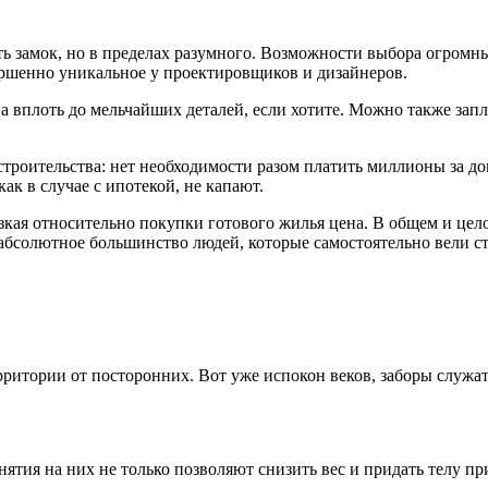
оть замок, но в пределах разумного. Возможности выбора огромн
вершенно уникальное у проектировщиков и дизайнеров.
а вплоть до мельчайших деталей, если хотите. Можно также зап
оительства: нет необходимости разом платить миллионы за дом.
к в случае с ипотекой, не капают.
изкая относительно покупки готового жилья цена. В общем и це
бсолютное большинство людей, которые самостоятельно вели стр
ритории от посторонних. Вот уже испокон веков, заборы служат н
ия на них не только позволяют снизить вес и придать телу прив