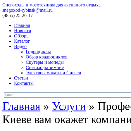
Снегоходы и мототехника для активного отдыха
snegoxod-rybinsk@mail.ru
(4855)
25-26-17
Главная
Новости
Обзоры
Каталог
Видео
Гидроциклы
Обзор квадроциклов
Скутеры и мопеды
Снегоходы зимние
Электросамокаты и Сигвеи
Статьи
Контакты
Главная
»
Услуги
»
Профес
Киеве вам окажет комп