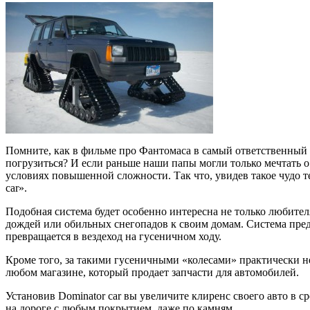
Помните, как в фильме про Фантомаса в самый ответственный мо
погрузиться? И если раньше наши папы могли только мечтать о
условиях повышенной сложности. Так что, увидев такое чудо 
car».
Подобная система будет особенно интересна не только любите
дождей или обильных снегопадов к своим домам. Система пред
превращается в вездеход на гусеничном ходу.
Кроме того, за такими гусеничными «колесами» практически не 
любом магазине, который продает запчасти для автомобилей.
Установив Dominator car вы увеличите клиренс своего авто в с
на дороге с любым покрытием, даже по камням.