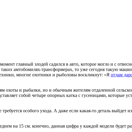
мент главный злодей садился в авто, которое могло и с отвесно
 таких амтобомилях-трансформерах, то уже сегодня такую машин
техники, многие охотники и рыболовы воскликнут: «Я
отдам дар
лям охоты и рыбалки, но и обычным жителям отдаленной сельск
ставляет собой четыре опорных катка с гусеницами, которые ус
требуется особого ухода. А даже если какая-то деталь выйдет из 
реднем на 15 см. конечно, данная цифра у каждой модели будет 