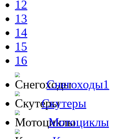
12
13
14
15
16
Снегоходы1
Скутеры
Мотоциклы