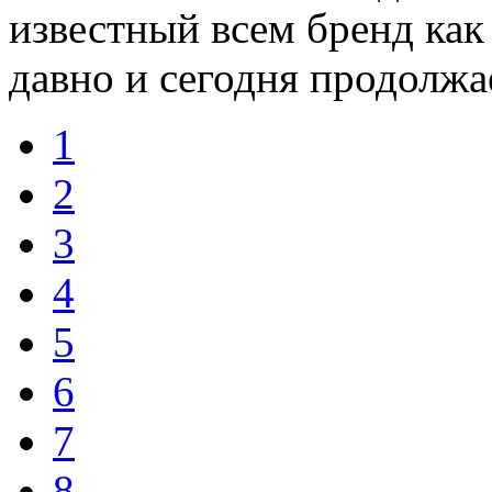
известный всем бренд как
давно и сегодня продолжае
1
2
3
4
5
6
7
8