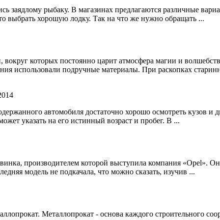
тись заядлому рыбаку. В магазинах предлагаются различные вари
 выбрать хорошую лодку. Так на что же нужно обращать ...
 вокруг которых постоянно царит атмосфера магии и волшебст
ления использовали подручные материалы. При раскопках старинн
2014
держанного автомобиля достаточно хорошо осмотреть кузов и д
ожет указать на его истинный возраст и пробег. В ...
инка, производителем которой выступила компания «Opel». Она
едняя модель не подкачала, что можно сказать, изучив ...
еталлопрокат. Металлопрокат - основа каждого строительного с