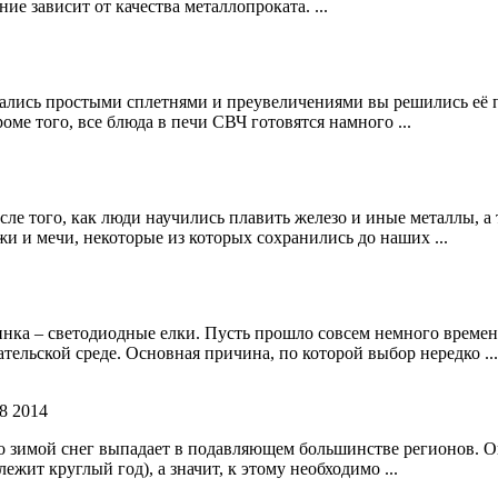
е зависит от качества металлопроката. ...
зались простыми сплетнями и преувеличениями вы решились её пр
оме того, все блюда в печи СВЧ готовятся намного ...
сле того, как люди научились плавить железо и иные металлы, 
и и мечи, некоторые из которых сохранились до наших ...
нка – светодиодные елки. Пусть прошло совсем немного времен
ельской среде. Основная причина, по которой выбор нередко ...
8 2014
о зимой снег выпадает в подавляющем большинстве регионов. Он 
лежит круглый год), а значит, к этому необходимо ...