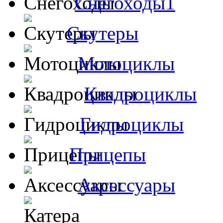
Снегоходы1
Скутеры
Мотоциклы
Квадроциклы
Гидроциклы
Прицепы
Аксессуары