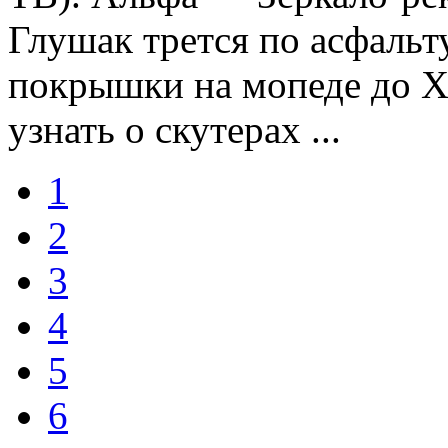
Глушак трется по асфальту
покрышки на мопеде до Х
узнать о скутерах ...
1
2
3
4
5
6