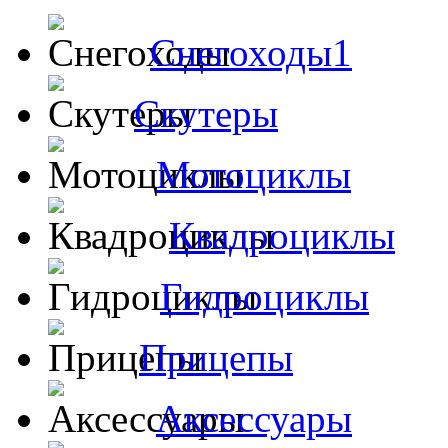
Снегоходы1
Скутеры
Мотоциклы
Квадроциклы
Гидроциклы
Прицепы
Аксессуары