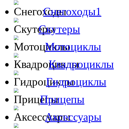
Снегоходы1
Скутеры
Мотоциклы
Квадроциклы
Гидроциклы
Прицепы
Аксессуары