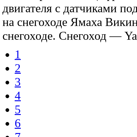
двигателя с датчиками по
на снегоходе Ямаха Викин
снегоходе. Снегоход — Yama
1
2
3
4
5
6
7