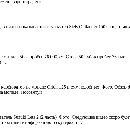
ень вариатора, его ...
t, в видео показывается сам скутер Stels Outlander 150 sport, а 
 лидер 50сс пробег 76 000 км. Стелс 50 кубов пробег 76 тыс. км. 
...
карбюратор на мопеде Orion 125 и ему подобных. Фото. Обзор бу
 мопеде. Посоветуй ...
тель Suzuki Lets 2 (2 часть). Фото. Следующее видео скоро буд
сли вы ищите информацию о скутерах и ...