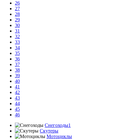
26
27
28
29
30
31
32
33
34
35
36
37
38
39
40
41
42
43
44
45
46
Снегоходы1
Скутеры
Мотоциклы