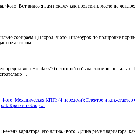
ла. Фото. Вот видео я вам покажу как проверить масло на четыре
вильно собираем ЦПгород. Фото. Видеоурок по полировке поршн
нное автором ...
ео представлен Honda ss50 с которой и была скопирована альфа. 
тоятельно ...
. Фото. Механическая КПП: (4 передачи); Электро и кик-старте
t. Краткий обзор ...
 Ремень вариатора, его длина. Фото. Длина ремня вариатора, ка