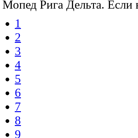
Мопед Рига Дельта. Если в
1
2
3
4
5
6
7
8
9