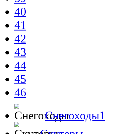
40
41
42
43
44
45
46
Снегоходы1
Скутеры