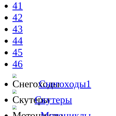
41
42
43
44
45
46
Снегоходы1
Скутеры
Мотоциклы