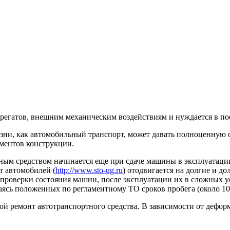
агрегатов, внешним механическим воздействиям и нуждается в п
ни, как автомобильный транспорт, может давать полноценную о
ементов конструкции.
ным средством начинается еще при сдаче машины в эксплуатац
т автомобилей (
http://www.sto-ug.ru
) отодвигается на долгие и д
проверки состояния машин, после эксплуатации их в сложных у
аясь положенных по регламентному ТО сроков пробега (около 10
ой ремонт автотранспортного средства. В зависимости от дефо