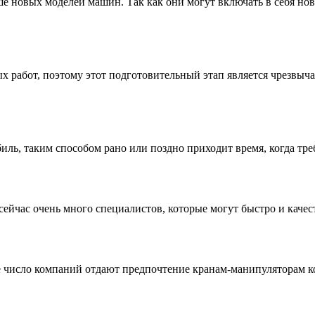
новых моделей машин. Так как они могут включать в себя новы
х работ, поэтому этот подготовительный этап является чрезвыч
ль, таким способом рано или поздно приходит время, когда требу
 сейчас очень много специалистов, которые могут быстро и качест
ее число компаний отдают предпочтение кранам-манипуляторам ко