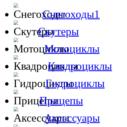
Снегоходы1
Скутеры
Мотоциклы
Квадроциклы
Гидроциклы
Прицепы
Аксессуары